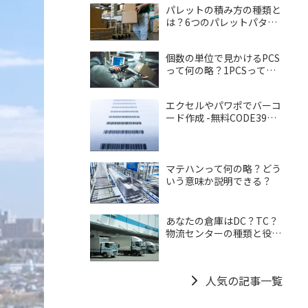
パレットの積み方の種類と
は？6つのパレットパター
ンと積み方のコツを解説
個数の単位で見かけるPCS
って何の略？1PCSって正
しい？
エクセルやパワポでバーコ
ード作成 -無料CODE39バ
ーコードフォントダウンロ
ード
マテハンって何の略？どう
いう意味か説明できる？
あなたの倉庫はDC？TC？
物流センターの種類と役割
を解説
人気の記事一覧