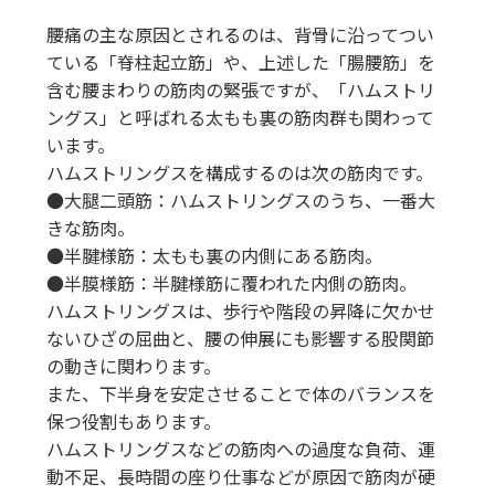
腰痛の主な原因とされるのは、背骨に沿ってつい
ている「脊柱起立筋」や、上述した「腸腰筋」を
含む腰まわりの筋肉の緊張ですが、「ハムストリ
ングス」と呼ばれる太もも裏の筋肉群も関わって
います。
ハムストリングスを構成するのは次の筋肉です。
●大腿二頭筋：ハムストリングスのうち、一番大
きな筋肉。
●半腱様筋：太もも裏の内側にある筋肉。
●半膜様筋：半腱様筋に覆われた内側の筋肉。
ハムストリングスは、歩行や階段の昇降に欠かせ
ないひざの屈曲と、腰の伸展にも影響する股関節
の動きに関わります。
また、下半身を安定させることで体のバランスを
保つ役割もあります。
ハムストリングスなどの筋肉への過度な負荷、運
動不足、長時間の座り仕事などが原因で筋肉が硬