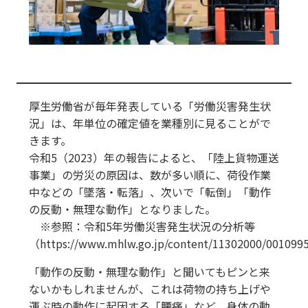
厚生労働省が毎年発表している「労働災害発生状
況」は、年単位の確定値を業種別に見ることがで
きます。
令和5（2023）年の報告によると、「陸上貨物運送
事業」の労災の原因は、数が多い順に、荷役作業
中などの「墜落・転落」、次いで「転倒」「動作
の反動・無理な動作」となりました。
※参照：令和5年労働災害発生状況の分析等
（https://www.mhlw.go.jp/content/11302000/001099
「動作の反動・無理な動作」と聞いてもピンと来
ないかもしれませんが、これは荷物の持ち上げや
運ぶ時の動作に起因する「腰痛」など、身体の動